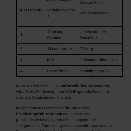
Zweites Halbjahr
Klassenstufe
Vorhabenwoche
Vorhabenwoche 2
1
hule.landsh.de
Obst und
Leben auf dem
1
Gemüse
Bauernhof
2
Literaturprojekt
Frühling
3
Müll
Ernährungsführerschein
4
Schule früher
Sexualpädagogik
Meist werden hierfür auch
außerschulische Lernorte
,
wie z.B. der Entdeckergarten in Rellingen, ein Bauernhof
oder das Schulmuseum besucht.
In der dritten Klasse machen die Kinder den
Ernährungsführerschein
und setzen sich
praxisorientiert mit gesunder Ernährung und der
fachgerechten Zubereitung der Lebensmittel auseinander.