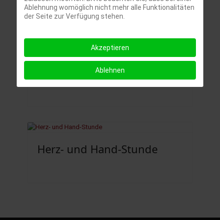
Ablehnung womöglich nicht mehr alle Funktionalitäten
der Seite zur Verfügung stehen.
Akzeptieren
Englisch ab Klasse 1
Ablehnen
Herz- und Hand-Stunde