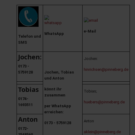
e-Mail
WhatsApp
Telefon und
SMS
Jochen:
Jochen:
0173 -
hinrichsen@pinneberg.de
5759128
Jochen, Tobias
und Anton
Tobias
könnt ihr
Tobias;
zusammen
0174-
huebers@pinneberg.de
1693511
per WhatsApp
erreichen:
Anton
Anton
0173 - 5759128
0172-
aklein@pinneberg.de
2548560