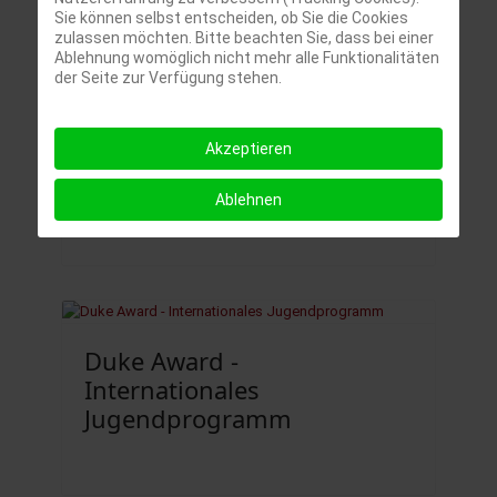
Offener Ganztag - OGTS
Sie können selbst entscheiden, ob Sie die Cookies
zulassen möchten. Bitte beachten Sie, dass bei einer
Ablehnung womöglich nicht mehr alle Funktionalitäten
der Seite zur Verfügung stehen.
Akzeptieren
GuGs Ahoi! Unser Hafen
Ablehnen
Duke Award -
Internationales
Jugendprogramm