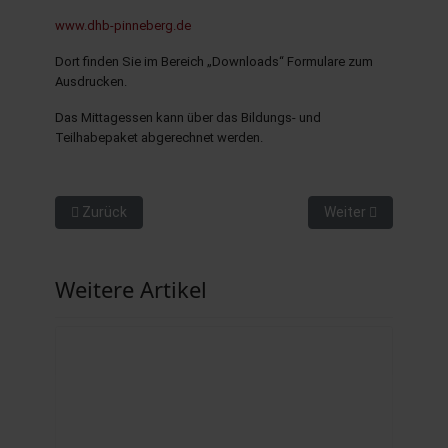
www.dhb-pinneberg.de
Dort finden Sie im Bereich „Downloads“ Formulare zum
Ausdrucken.
Das Mittagessen kann über das Bildungs- und
Teilhabepaket abgerechnet werden.
Vorheriger Beitrag: Schulmusikpreis 2025
Nächster Beitrag: 
Zurück
Weiter
Weitere Artikel