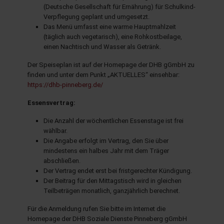
(Deutsche Gesellschaft für Ernährung) für Schulkind-
Verpflegung geplant und umgesetzt.
Das Menü umfasst eine warme Hauptmahlzeit
hule.landsh.de
(täglich auch vegetarisch), eine Rohkostbeilage,
einen Nachtisch und Wasser als Getränk.
Der Speiseplan ist auf der Homepage der DHB gGmbH zu
finden und unter dem Punkt „AKTUELLES“ einsehbar:
https://dhb-pinneberg.de/
Essensvertrag:
Die Anzahl der wöchentlichen Essenstage ist frei
wählbar.
Die Angabe erfolgt im Vertrag, den Sie über
mindestens ein halbes Jahr mit dem Träger
abschließen.
Der Vertrag endet erst bei fristgerechter Kündigung.
Der Beitrag für den Mittagstisch wird in gleichen
Teilbeträgen monatlich, ganzjährlich berechnet.
Für die Anmeldung rufen Sie bitte im Internet die
Homepage der DHB Soziale Dienste Pinneberg gGmbH