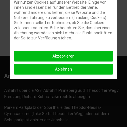
Programm OGTS 2. Halbjahr 25/26
Wir nutzen Cookies auf unserer Website. Einige von
(Offener Ganztag
ihnen sind essenziell für den Betrieb der Seite,
(OGTS))
während andere uns helfen, diese Website und die
Anmeldung Jahrgänge 5 bis 10
(Formulare Anmeldung)
Nutzererfahrung zu verbessern (Tracking Cookies).
GuGs im Quellental Flyer
(Infos zur GuGs)
Sie können selbst entscheiden, ob Sie die Cookies
Präventionskonzept
(Konzepte)
zulassen möchten. Bitte beachten Sie, dass bei einer
Konzept Übergang Klasse 4 nach 5
(Konzepte)
Ablehnung womöglich nicht mehr alle Funktionalitäten
der Seite zur Verfügung stehen.
Powered by
Phoca Download
Akzeptieren
Ablehnen
Anfahrt und Parken
Anfahrt über die A23, Abfahrt Pinneberg Süd. Thesdorfer Weg /
Kreuzung Richard-Köhnstraße rechts abbiegen.
Parken: Parkplatz der Sporthalle des Theodor-Heuss-
Gymnsasiums (linke Seite Thesdorfer Weg) oder auf dem
Schulparkplatz hinter der Jahnhalle.