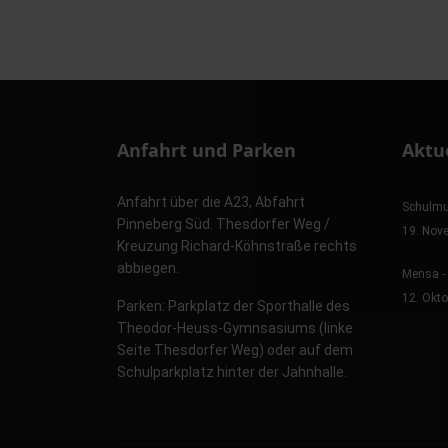
hule.landsh.de
Anfahrt und Parken
Aktu
Anfahrt über die A23, Abfahrt
Schulmu
Pinneberg Süd. Thesdorfer Weg /
19. Nov
Kreuzung Richard-Köhnstraße rechts
abbiegen.
Mensa - 
12. Okt
Parken: Parkplatz der Sporthalle des
Theodor-Heuss-Gymnsasiums (linke
Seite Thesdorfer Weg) oder auf dem
Schulparkplatz hinter der Jahnhalle.