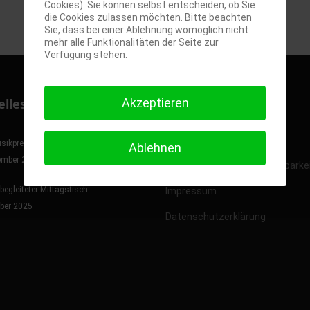
Cookies). Sie können selbst entscheiden, ob Sie
die Cookies zulassen möchten. Bitte beachten
Sie, dass bei einer Ablehnung womöglich nicht
mehr alle Funktionalitäten der Seite zur
Verfügung stehen.
elles
Akzeptieren
GuGs im Quellental
Kontakt
sikpreis 2025
Ablehnen
ember 2025
Unterrichtszeiten / Erreichbarke
begleiteter Mittagstisch
Impressum
ober 2025
Datenschutzerklärung