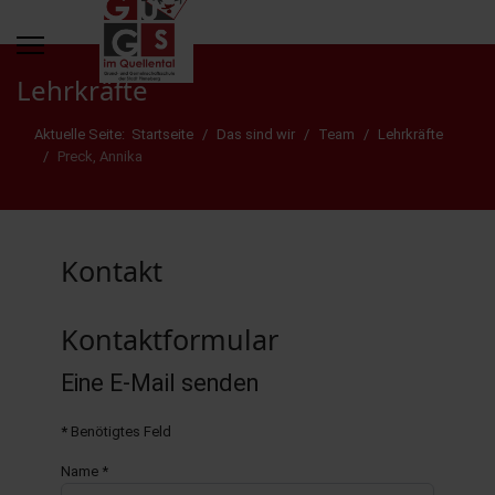
Lehrkräfte
Aktuelle Seite:
Startseite
Das sind wir
Team
Lehrkräfte
Preck, Annika
Kontakt
Kontaktformular
Eine E-Mail senden
*
Benötigtes Feld
Name
*