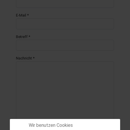
E-Mail
*
hule.landsh.de
Betreff
*
Nachricht
*
Wir benutzen Cookies