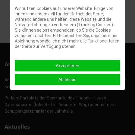
Wir nutzen Cookies auf unserer Website. Einige von
Captcha
*
ihnen sind essenziell für den Betrieb der Seite,
während andere uns helfen, diese Website und die
E-Mail senden
Nutzererfahrung zu verbessern (Tracking Cookies).
Sie können selbst entscheiden, ob Sie die Cookies
zulassen möchten. Bitte beachten Sie, dass bei einer
Ablehnung womöglich nicht mehr alle Funktionalitäten
der Seite zur Verfügung stehen.
Anfahrt und Parken
Akzeptieren
Ablehnen
Anfahrt über die A23, Abfahrt Pinneberg Süd. Thesdorfer Weg /
Kreuzung Richard-Köhnstraße rechts abbiegen.
Parken: Parkplatz der Sporthalle des Theodor-Heuss-
Gymnsasiums (linke Seite Thesdorfer Weg) oder auf dem
Schulparkplatz hinter der Jahnhalle.
Aktuelles