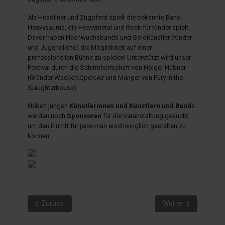
Als Headliner und Zugpferd spielt die bekannte Band
Heavysaurus, die Heavymetal und Rock für Kinder spielt.
hule.landsh.de
Davor haben Nachwuchsbands und Solokünstler (Kinder
und Jugendliche) die Möglichkeit auf einer
professionellen Bühne zu spielen! Unterstützt wird unser
Festival durch die Schirmherrschaft von Holger Hübner
(Gründer Wacken:Open:Air und Manger von Fury in the
Slaughterhouse).
Neben jungen
Künstlerinnen und Künstlern und Band
s
werden noch
Sponsoren
für die Veranstaltung gesucht,
um den Eintritt für jederman erschwinglich gestalten zu
können.
Vorheriger Beitrag: Winterfest + Tag der offenen Tür
Nächster Beitrag:
Zurück
Weiter